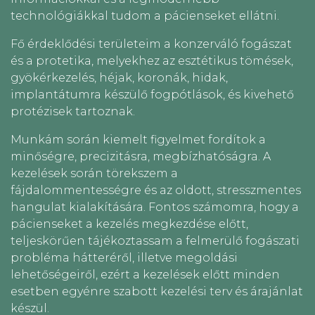
technológiákkal tudom a pácienseket ellátni.
Fő érdeklődési területeim a konzerváló fogászat
és a protetika, melyekhez az esztétikus tömések,
gyökérkezelés, héjak, koronák, hidak,
implantátumra készülő fogpótlások, és kivehető
protézisek tartoznak.
Munkám során kiemelt figyelmet fordítok a
minőségre, precizitásra, megbízhatóságra. A
kezelések során törekszem a
fájdalommentességre és az oldott, stresszmentes
hangulat kialakítására. Fontos számomra, hogy a
pácienseket a kezelés megkezdése előtt,
teljeskörűen tájékoztassam a felmerülő fogászati
probléma hátteréről, illetve megoldási
lehetőségeiről, ezért a kezelések előtt minden
esetben egyénre szabott kezelési terv és árajánlat
készül.