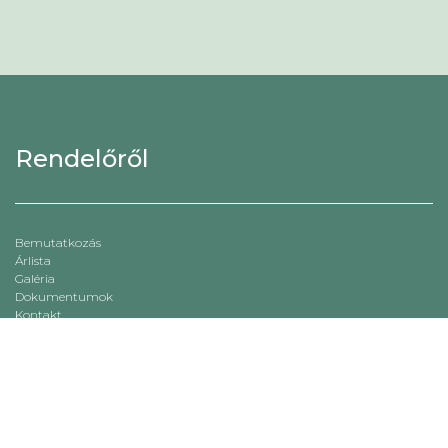
Rendelőről
Bemutatkozás
Árlista
Galéria
Dokumentumok
Kontakt
Garancia feltételek
Adatkezelési tájékoztató
Dokumentumok
© dr Csontos Borbála 2021